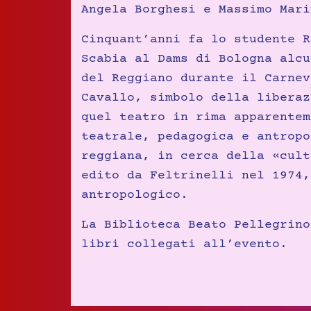
Angela Borghesi e Massimo Mari
Cinquant’anni fa lo studente R
Scabia al Dams di Bologna alcu
del Reggiano durante il Carnev
Cavallo, simbolo della liberaz
quel teatro in rima apparentem
teatrale, pedagogica e antropo
reggiana, in cerca della «cult
edito da Feltrinelli nel 1974,
antropologico.
La Biblioteca Beato Pellegrino
libri collegati all’evento.