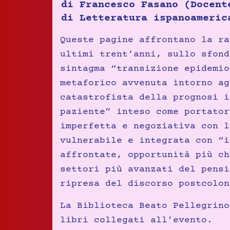
di Francesco Fasano (Docent
di Letteratura ispanoameric
Queste pagine affrontano la ra
ultimi trent’anni, sullo sfond
sintagma “transizione epidemio
metaforico avvenuta intorno ag
catastrofista della prognosi i
paziente” inteso come portator
imperfetta e negoziativa con l
vulnerabile e integrata con “i
affrontate, opportunità più ch
settori più avanzati del pensi
ripresa del discorso postcolon
La Biblioteca Beato Pellegrino
libri collegati all’evento.