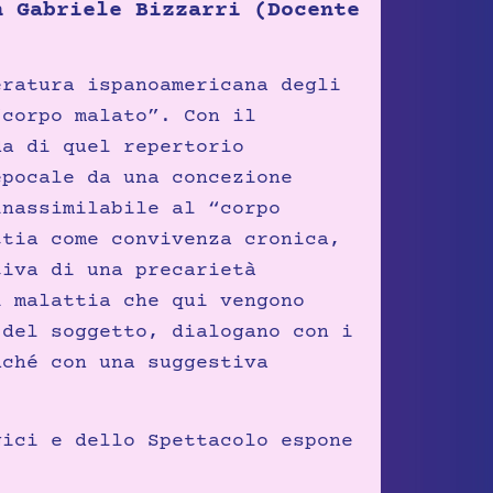
n Gabriele Bizzarri (Docente
eratura ispanoamericana degli
“corpo malato”. Con il
da di quel repertorio
epocale da una concezione
inassimilabile al “corpo
ttia come convivenza cronica,
tiva di una precarietà
i malattia che qui vengono
 del soggetto, dialogano con i
nché con una suggestiva
gici e dello Spettacolo espone