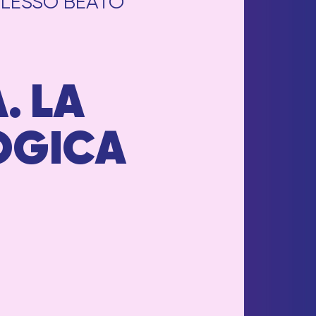
LESSO BEATO
. LA
OGICA