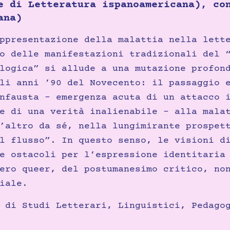
e di Letteratura ispanoamericana), co
ana)
ppresentazione della malattia nella lett
o delle manifestazioni tradizionali del 
logica” si allude a una mutazione profon
li anni ’90 del Novecento: il passaggio 
nfausta – emergenza acuta di un attacco 
e di una verità inalienabile – alla mala
’altro da sé, nella lungimirante prospet
l flusso”. In questo senso, le visioni d
e ostacoli per l’espressione identitaria
ero queer, del postumanesimo critico, no
iale.
 di Studi Letterari, Linguistici, Pedago